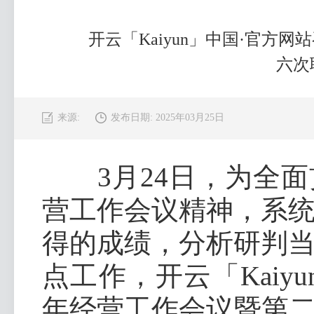
开云「Kaiyun」中国·官方
六次
来源:
发布日期: 2025年03月25日
3月24日，为全面贯
营工作会议精神，系统
得的成绩，分析研判当
点工作，开云「Kaiyu
年经营工作会议暨第