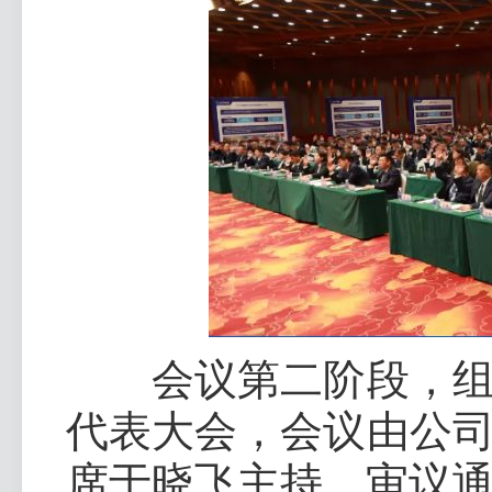
会议第二阶段，组织
代表大会，会议由公
席于晓飞主持，审议通