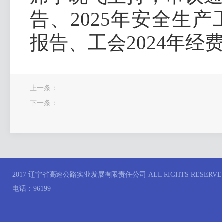
告、2025年安全生产
报告、工会2024年经
上一条：
下一条：
2017 辽宁省高速公路实业发展有限责任公司 ALL RIGHTS RESERVE
电话：96199