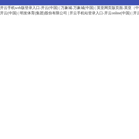
开云手机web版登录入口-开云(中国)
|
万象城-万象城(中国)
|
英亚网页版页面-英亚（
开云(中国)
|
明发体育(集团)股份有限公司
|
开云手机站登录入口-开云online(中国)
|
开