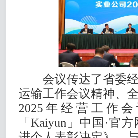
会议传达了省委经济
运输工作会议精神、
2025年经营工作
「Kaiyun」中国·官
进个人表彰决定》。与会